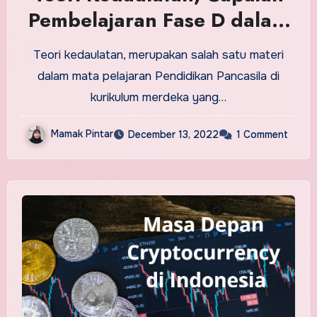
Pembelajaran Fase D dalam
Kurikulum Merdeka
Teori kedaulatan, merupakan salah satu materi
dalam mata pelajaran Pendidikan Pancasila di
kurikulum merdeka yang…
Mamak Pintar
December 13, 2022
1 Comment