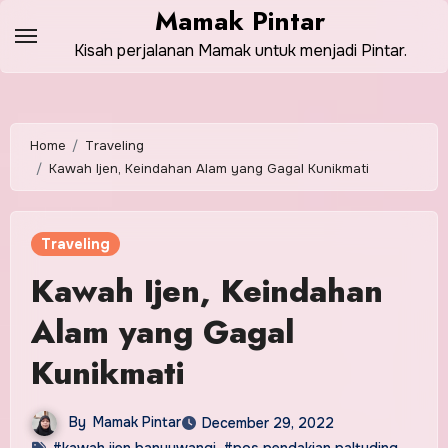
Skip
Mamak Pintar
to
Kisah perjalanan Mamak untuk menjadi Pintar.
content
Home
Traveling
Kawah Ijen, Keindahan Alam yang Gagal Kunikmati
Traveling
Kawah Ijen, Keindahan
Alam yang Gagal
Kunikmati
By
Mamak Pintar
December 29, 2022
#kawah ijen banyuwangi
,
#pos pendakian paltuding