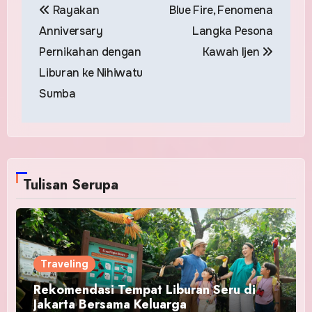
Rayakan
Blue Fire, Fenomena
navigation
Anniversary
Langka Pesona
Pernikahan dengan
Kawah Ijen
Liburan ke Nihiwatu
Sumba
Tulisan Serupa
Traveling
Rekomendasi Tempat Liburan Seru di
Jakarta Bersama Keluarga