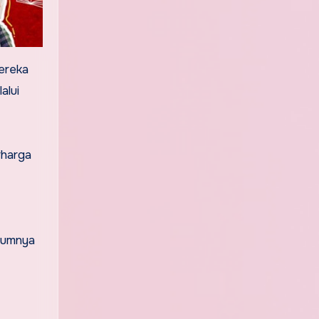
ereka
alui
rharga
lumnya