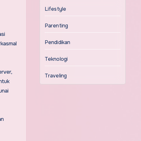
Lifestyle
Parenting
si
Pendidikan
rkasmal
Teknologi
rver,
Traveling
ntuk
unai
an