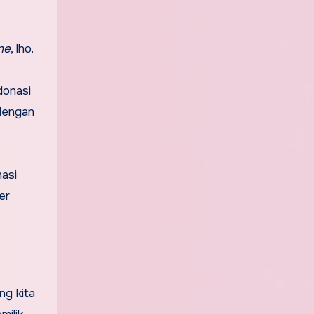
ne
, lho.
donasi
 dengan
nasi
er
ng kita