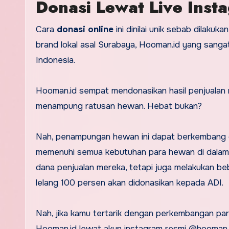
Donasi Lewat Live Ins
Cara
donasi online
ini dinilai unik sebab dilakuka
brand lokal asal Surabaya, Hooman.id yang sa
Indonesia.
Hooman.id sempat mendonasikan hasil penjualan 
menampung ratusan hewan. Hebat bukan?
Nah, penampungan hewan ini dapat berkembang 
memenuhi semua kebutuhan para hewan di dalam 
dana penjualan mereka, tetapi juga melakukan be
lelang 100 persen akan didonasikan kepada ADI.
Nah, jika kamu tertarik dengan perkembangan par
Hooman.id lewat akun instagram resmi @hooman.