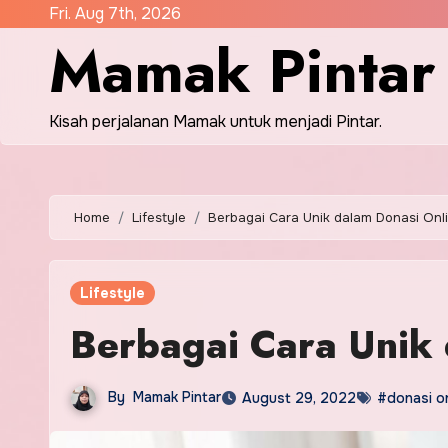
Skip
Fri. Aug 7th, 2026
Mamak Pintar
to
content
Kisah perjalanan Mamak untuk menjadi Pintar.
Home
Lifestyle
Berbagai Cara Unik dalam Donasi Onl
Lifestyle
Berbagai Cara Unik 
By
Mamak Pintar
August 29, 2022
#donasi on