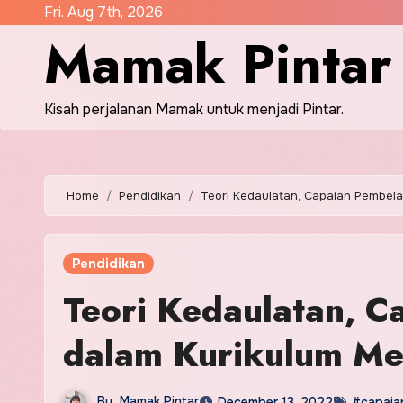
Skip
Fri. Aug 7th, 2026
Mamak Pintar
to
content
Kisah perjalanan Mamak untuk menjadi Pintar.
Home
Pendidikan
Teori Kedaulatan, Capaian Pembela
Pendidikan
Teori Kedaulatan, C
dalam Kurikulum M
By
Mamak Pintar
December 13, 2022
#capaian