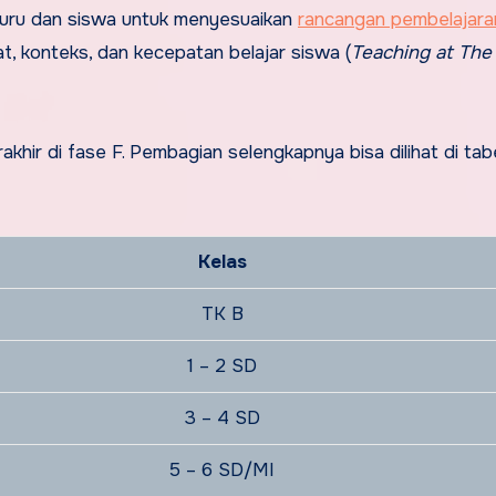
guru dan siswa untuk menyesuaikan
rancangan pembelajara
 konteks, dan kecepatan belajar siswa (
Teaching at The
khir di fase F. Pembagian selengkapnya bisa dilihat di tab
Kelas
TK B
1 – 2 SD
3 – 4 SD
5 – 6 SD/MI