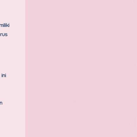
liki
arus
ini
n