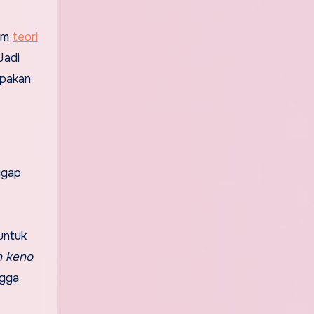
lam
teori
Jadi
upakan
ggap
untuk
n keno
ngga