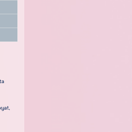
ta
kyat,