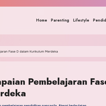
Home
Parenting
Lifestyle
Pendid
jaran Fase D dalam Kurikulum Merdeka
apaian Pembelajaran Fas
erdeka
 pembelajaran pendidikan pancasila
,
#teori kedaulatan