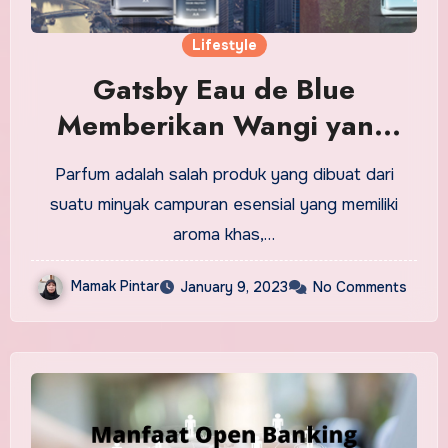
Lifestyle
Gatsby Eau de Blue
Memberikan Wangi yang
Elegan dan Mewah
Parfum adalah salah produk yang dibuat dari
suatu minyak campuran esensial yang memiliki
aroma khas,…
Mamak Pintar
January 9, 2023
No Comments