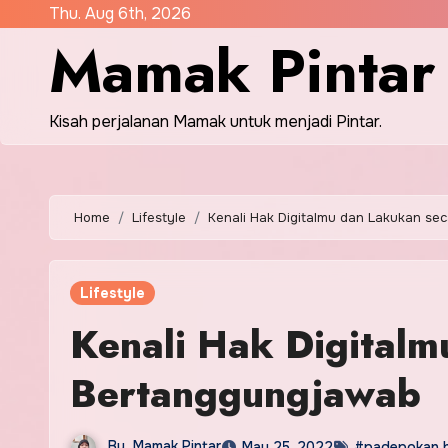
Skip
Thu. Aug 6th, 2026
Mamak Pintar
to
content
Kisah perjalanan Mamak untuk menjadi Pintar.
Home
Lifestyle
Kenali Hak Digitalmu dan Lakukan s
Lifestyle
Kenali Hak Digitalm
Bertanggungjawab
By
Mamak Pintar
May 25, 2022
#padepokan ha