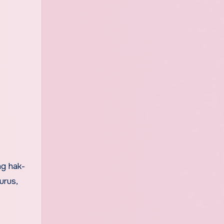
ng hak-
urus,