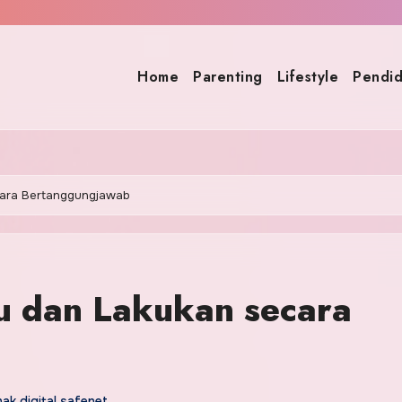
Home
Parenting
Lifestyle
Pendid
ecara Bertanggungjawab
u dan Lakukan secara
k digital safenet