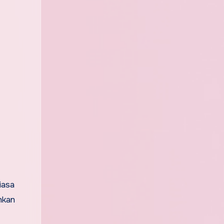
iasa
hkan