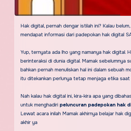
Hak digital, pernah dengar istilah ini? Kalau belum, berarti kita sama hehehe…. Mamak baru kenal istilah ini setelah
mendapat informasi dari padepokan hak digital S
Yup, ternyata ada lho yang namanya hak digital. H
berinteraksi di dunia digital. Mamak sebelumnya sud
bahkan pernah menuliskan hal ini dalam sebuah m
itu ditekankan perlunya tetap menjaga etika saat 
Nah kalau hak digital ini, kira-kira apa yang di
untuk menghadiri
peluncuran padepokan hak di
Lewat acara inilah Mamak akhirnya belajar hak dig
akhir ya