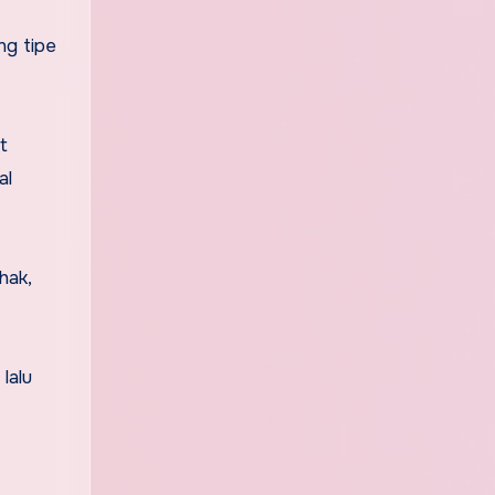
ng tipe
t
al
hak,
lalu