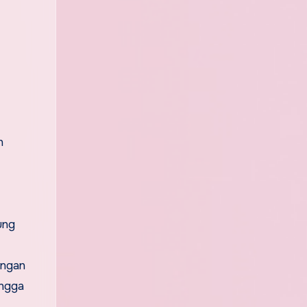
n
ung
engan
ingga