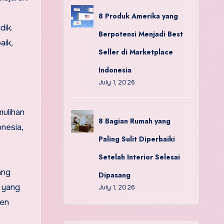
8 Produk Amerika yang
dik.
Berpotensi Menjadi Best
aik,
Seller di Marketplace
Indonesia
July 1, 2026
ulihan
8 Bagian Rumah yang
nesia,
Paling Sulit Diperbaiki
Setelah Interior Selesai
ang
Dipasang
n yang
July 1, 2026
ten