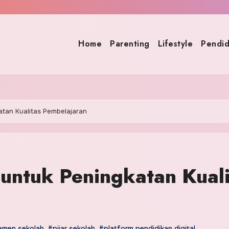
Home
Parenting
Lifestyle
Pendid
tan Kualitas Pembelajaran
untuk Peningkatan Kuali
emen sekolah
,
#pijar sekolah
,
#platform pendidikan digital