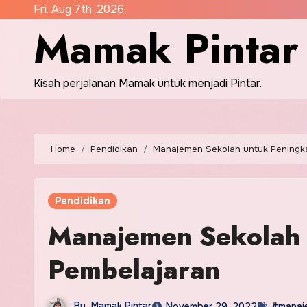
Skip
Fri. Aug 7th, 2026
Mamak Pintar
to
content
Kisah perjalanan Mamak untuk menjadi Pintar.
Home
Pendidikan
Manajemen Sekolah untuk Peningka
Pendidikan
Manajemen Sekolah 
Pembelajaran
By
Mamak Pintar
November 29, 2022
#manaj