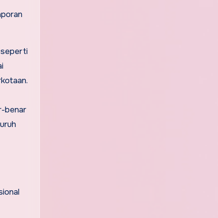
aporan
 seperti
i
rkotaan.
r-benar
luruh
ional