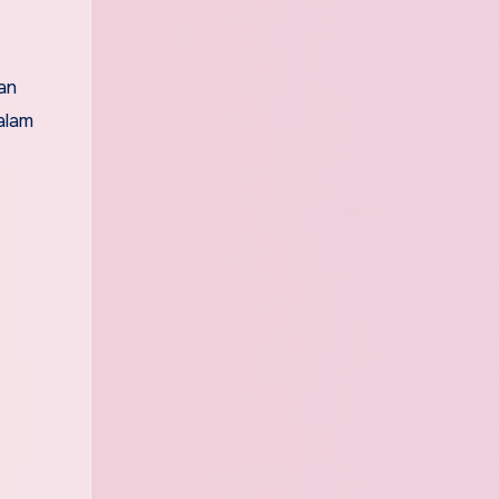
an
alam