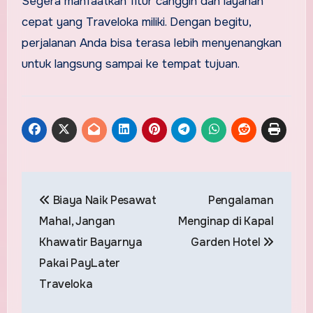
Segera manfaatkan fitur canggih dan layanan
cepat yang Traveloka miliki. Dengan begitu,
perjalanan Anda bisa terasa lebih menyenangkan
untuk langsung sampai ke tempat tujuan.
Post
Biaya Naik Pesawat
Pengalaman
navigation
Mahal, Jangan
Menginap di Kapal
Khawatir Bayarnya
Garden Hotel
Pakai PayLater
Traveloka