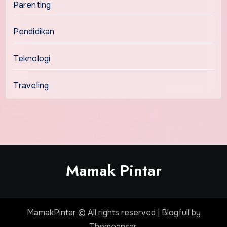
Parenting
Pendidikan
Teknologi
Traveling
Mamak Pintar
MamakPintar © All rights reserved
|
Blogfull
by
Themeansar
.