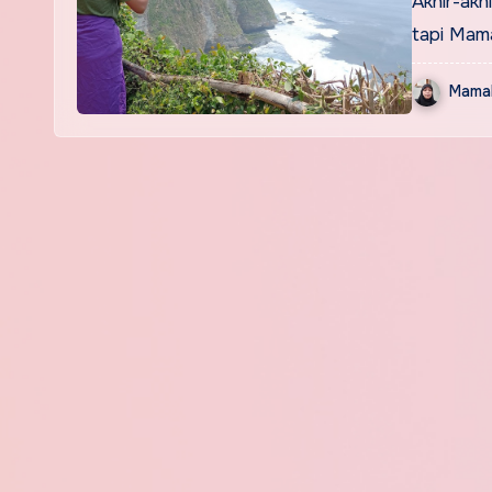
Akhir-akh
tapi Mam
Mamak