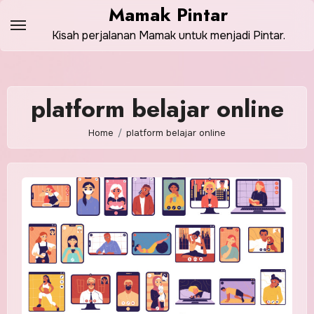
Skip
Mamak Pintar
to
Kisah perjalanan Mamak untuk menjadi Pintar.
content
platform belajar online
Home
platform belajar online