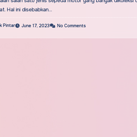
lah salah satu jenis sepeda motor yang banyak dikoleksi 
t. Hal ini disebabkan…
 Pintar
June 17, 2023
No Comments