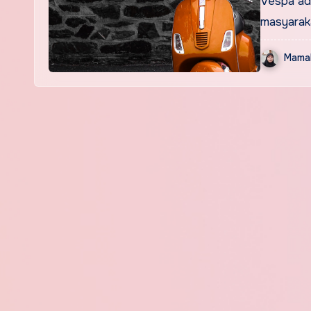
Vespa ada
masyaraka
Mamak