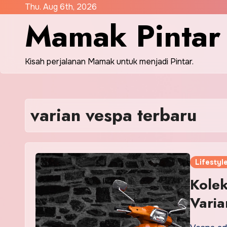
Skip
Thu. Aug 6th, 2026
Mamak Pintar
to
content
Kisah perjalanan Mamak untuk menjadi Pintar.
varian vespa terbaru
Lifestyl
Kole
Varia