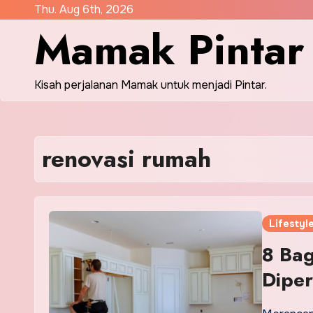
Skip
Thu. Aug 6th, 2026
Mamak Pintar
to
content
Kisah perjalanan Mamak untuk menjadi Pintar.
renovasi rumah
Lifestyl
8 Bag
Diper
Dipa