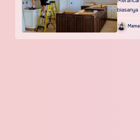
Merancan
biasanya 
Mamak