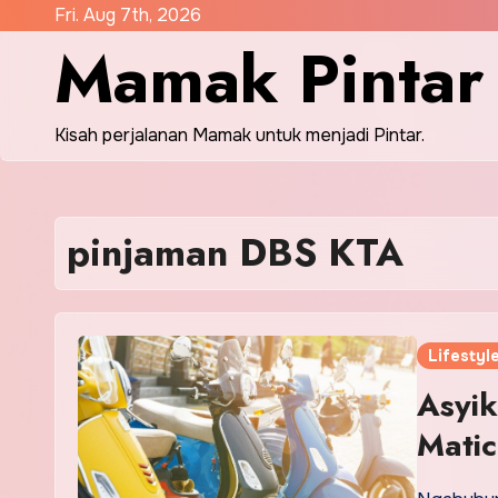
Skip
Fri. Aug 7th, 2026
Mamak Pintar
to
content
Kisah perjalanan Mamak untuk menjadi Pintar.
pinjaman DBS KTA
Lifestyl
Asyi
Matic
Bank