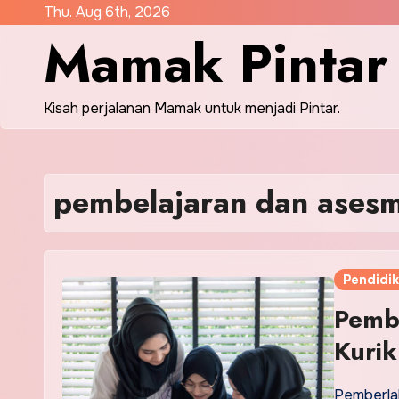
Skip
Thu. Aug 6th, 2026
Mamak Pintar
to
content
Kisah perjalanan Mamak untuk menjadi Pintar.
pembelajaran dan ases
Pendidi
Pemb
Kuri
Pemberla