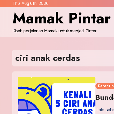
Skip
Thu. Aug 6th, 2026
Mamak Pintar
to
content
Kisah perjalanan Mamak untuk menjadi Pintar.
ciri anak cerdas
Parenti
Bunda
Halo saba