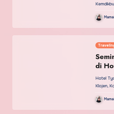
Kemdikbu
Mamak
Travelin
Semi
di Ho
Hotel Tyc
Klojen, 
Mamak