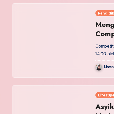
Pendidi
Meng
Comp
Competiti
14.00 ole
Mamak
Lifestyl
Asyi