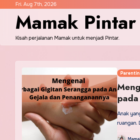
Skip
Fri. Aug 7th, 2026
Mamak Pintar
to
content
Kisah perjalanan Mamak untuk menjadi Pintar.
Parenti
Meng
pada
Anak yang
ruangan.
Mamak