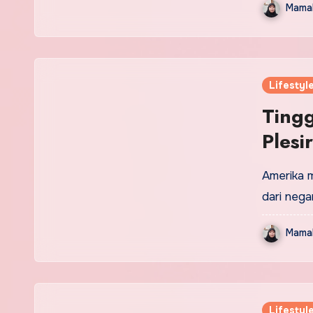
Mamak
Lifestyl
Ting
Plesi
KTA 
Amerika 
dari nega
Mamak
Lifestyl