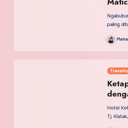
Matic
Bank
Ngabuburi
paling di
Mamak
Travelin
Keta
deng
Hotel Ket
Tj. Klatak