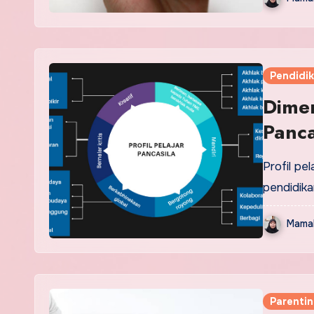
Pendidi
Dimen
Panca
Profil pe
pendidika
Mamak
Parenti