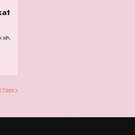
kat
 sih,
t Page »