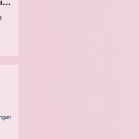
i
g
ungan