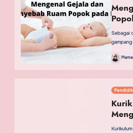
Meng
Popo
Sebagai o
gampang 
Mamak
Pendidi
Kuri
Meng
Kurikulum